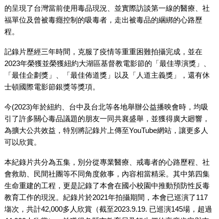
的呈現了台灣當前使用毒品現況、並實際訪談第一線的醫療、社
福單位及曾被毒癮控制的吸毒者，走出被毒品的綑綁的心路歷
程。
記錄片歷經三年時間，克服了疫情等重重困難拍攝完成，並在
2023年榮獲並榮獲紐約大湖區基督教電影節的「最佳導演獎」、
「最佳企劃獎」、「最佳佈道獎」以及「人道主義獎」，還有休
士頓國際電影節銀獎等獎項。
今(2023)年於紐約、台中及台北等各地舉辦公益播映會時，均吸
引了許多關心毒品議題的朋友一同共襄盛舉，並獲得廣大廻響，
為擴大公共效益，特別將記錄片上傳至YouTube網站，讓更多人
可以欣賞。
本紀錄片共分為五集，別分從專業醫療、戒毒者的心路歷程、社
會救助、民間社團等不同角度敘事，內容相當精采。其中第四集
生命重建的工程，更是記錄了本會在國小校園中推動預防性反毒
教育工作的現況。紀錄片於2021年拍攝期間，本會已巡演了117
塲次，共計42,000多人欣賞（截至2023.9.19. 已巡演145場，超過